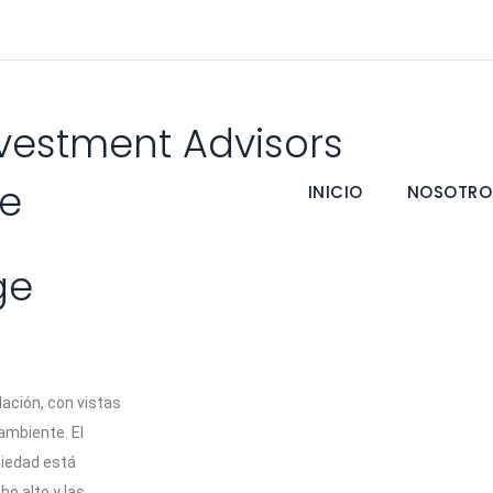
nvestment Advisors
ge
INICIO
NOSOTRO
ge
lación, con vistas
 ambiente. El
piedad está
o alto y las