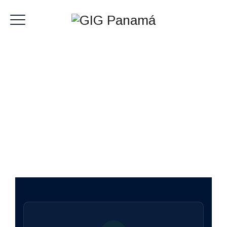
PORTAFOLIO ESTRATÉGICO
Nuestras Inversiones
Diversificamos capital en sectores de alto potencial,
combinando expertise financiero con visión global para
generar valor sostenible.