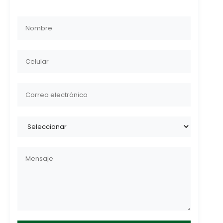
Please
leave
this
field
empty.